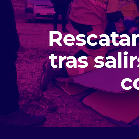
Rescatan
tras sali
c