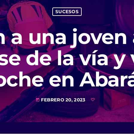
SUCESOS
 a una joven
rse de la vía y
oche en Abar
FEBRERO 20, 2023
today