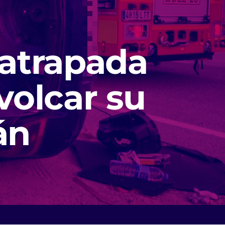
 atrapada
 volcar su
án