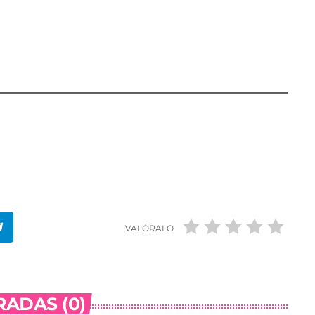
entada fue estabilizada por los sanitarios y
Cieza con heridas aparentemente no graves.
VALÓRALO
ADAS (0)