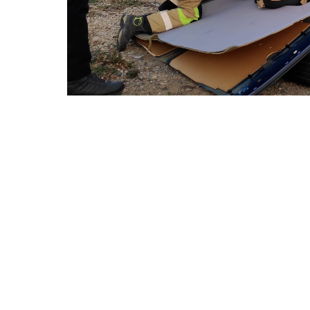
Un equipo de bomberos durante las 
Una mujer de 29 años ha tenido que ser res
servicios sanitarios de emergencias y trasladad
vehículo en el que viajaba, en la carretera 
municipal de Abarán.
El 1-1-2 recibía llamadas informando del acci
que había una persona atrapada en el interio
movilizaron patrullas de la Guardia Civil, Po
Extinción de Incendios y Salvamento de la 
Emergencias (UME) con personal sanitario 
Sanitarias 061.