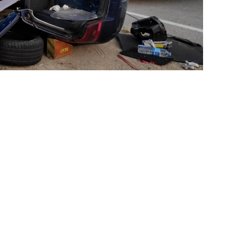
labores de rescate a la accidentada | CEIS
catada por los bomberos, atendida por los
a al hospital al salirse de la vía y volcar el
RM-402, en la Estación de Blanca, en el término
dente a las 7.30 horas. Los llamantes indicaban
r del vehículo accidentado. Al lugar se
licía Local de Abarán, bomberos del Consorcio de
Región de Murcia (CEIS) y una Unidad Móvil de
de la Gerencia de Urgencias y Emergencias