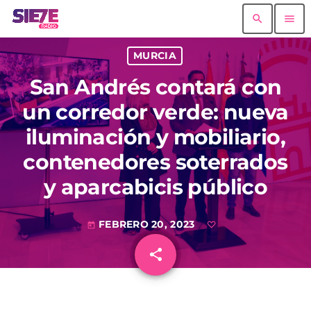
search
menu
MURCIA
San Andrés contará con
un corredor verde: nueva
iluminación y mobiliario,
contenedores soterrados
y aparcabicis público
FEBRERO 20, 2023
today
share
email