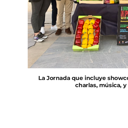
La Jornada que incluye showcoo
charlas, música, 
El alcalde de San Javier, José Miguel Luengo
Pesca, Antonio Luengo presentaron hoy las 
celebrarán el sábado 29 de abril, desde las 1
organizadas por el Ayuntamiento de San Javi
se quiere poner de manifiesto la importanci