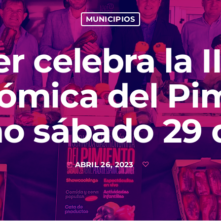
MUNICIPIOS
r celebra la 
ómica del Pim
o sábado 29 d
ABRIL 26, 2023
today