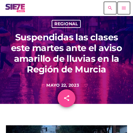
search
menu
REGIONAL
Suspendidas las clases
este martes ante el aviso
amarillo de lluvias en la
Región de Murcia
MAYO 22, 2023
today
share
email