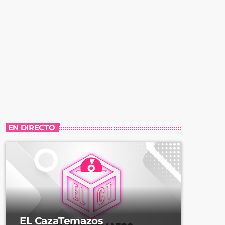
EN DIRECTO
EL CazaTemazos