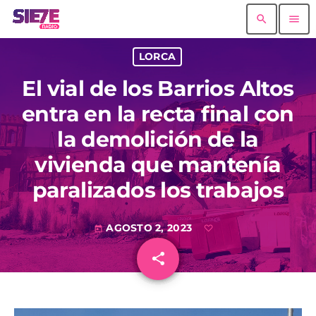
search
menu
LORCA
El vial de los Barrios Altos
entra en la recta final con
la demolición de la
vivienda que mantenía
paralizados los trabajos
AGOSTO 2, 2023
today
share
email