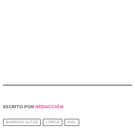
de la Región de Murcia, cuenta con un presupuesto de
3,4 millones de euros. Contempla un primer tramo, de
nueva construcción, desde San Lázaro hasta la rotonda
del barrio de Santa María. El siguiente, va desde este
lugar hasta la RM-701 (carretera de La Parroquia), y el
tercero, corresponde a las obras de acceso desde la
carretera de La Parroquia, subida a la antigua iglesia
de San Juan, con los nuevos carriles de incorporación
para la entrada y salida de este cruce.
ESCRITO POR
REDACCIÓN
BARRIOS ALTOS
LORCA
VIAL