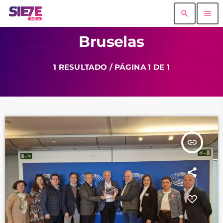
search
menu
Bruselas
1 RESULTADO / PÁGINA 1 DE 1
insert_link