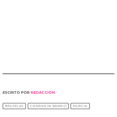
aislarlos.
Apuestan por un verdadero Plan de Movilidad que
traiga soluciones a los vecinos y en la que todos los
murcianos puedan contribuir al diseño de la ciudad,
en la que los árboles se planten en lugar de talarse y
mejor comunicada, trayendo soluciones a las
necesidades en lugar de problemas y permitiendo
construir Murcia entre todos.
ESCRITO POR
REDACCIÓN
BRUSELAS
CIERRAN MI BARRIO
MURCIA