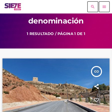
search
menu
denominación
1 RESULTADO / PÁGINA 1 DE 1
insert_link