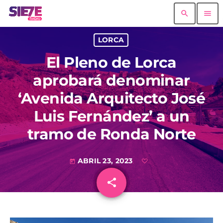
search
menu
LORCA
El Pleno de Lorca
aprobará denominar
‘Avenida Arquitecto José
Luis Fernández’ a un
tramo de Ronda Norte
ABRIL 23, 2023
today
share
email