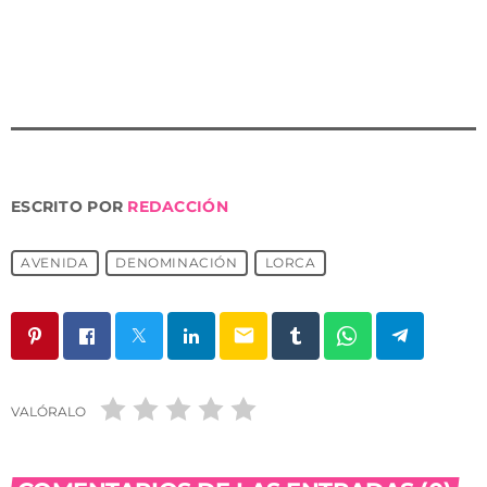
esta nueva infraestructura, ejemplo de modernidad y
avance de nuestro municipio”.
ESCRITO POR
REDACCIÓN
AVENIDA
DENOMINACIÓN
LORCA
email
VALÓRALO