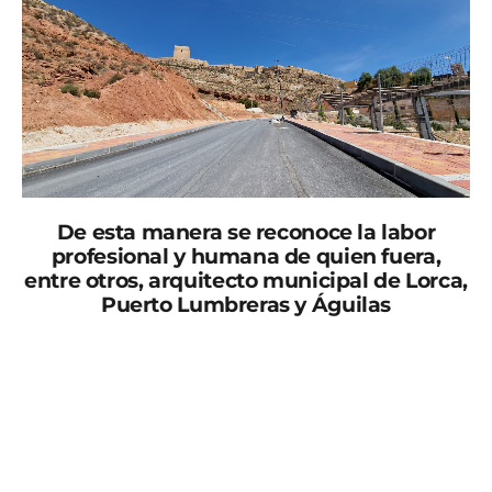
De esta manera se reconoce la labor
profesional y humana de quien fuera,
entre otros, arquitecto municipal de Lorca,
Puerto Lumbreras y Águilas
El Ayuntamiento de Lorca aprobará este lunes en el
Pleno municipal del mes de abril la denominación de
un tramo de la ronda norte de la ciudad con el nombre
de ‘Avenida Arquitecto José Luis Fernández Romero’.
El alcalde de Lorca ha recordado que “toda Sociedad
está obligada
a hacer público reconocimiento de la