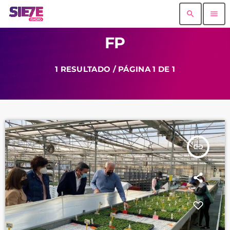
search
menu
FP
1 RESULTADO / PÁGINA 1 DE 1
insert_link