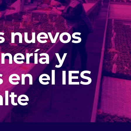
s nuevos
inería y
 en el IES
lte