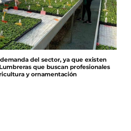
demanda del sector, ya que existen
 Lumbreras que buscan profesionales
oricultura y ornamentación
 oferta de Formación Profesional del próximo
 título en el municipio.
ón Secundaria Rambla de Nogalte contará con un
oncreto, se incorpora y se impartirá el ciclo de
a explicado la alcaldesa de Puerto Lumbreras, María