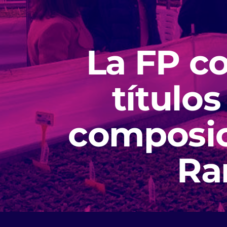
La FP c
títulos
composici
Ra