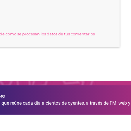
e cómo se procesan los datos de tus comentarios.
S!
que reúne cada día a cientos de oyentes, a través de FM, web y