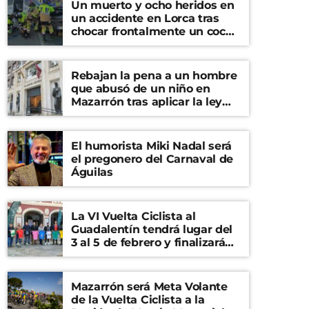
Un muerto y ocho heridos en
un accidente en Lorca tras
chocar frontalmente un coche
y una furgoneta
Rebajan la pena a un hombre
que abusó de un niño en
Mazarrón tras aplicar la ley
del ‘solo sí es sí’
El humorista Miki Nadal será
el pregonero del Carnaval de
Águilas
La VI Vuelta Ciclista al
Guadalentín tendrá lugar del
3 al 5 de febrero y finalizará
en el Castillo de Lorca
Mazarrón será Meta Volante
de la Vuelta Ciclista a la