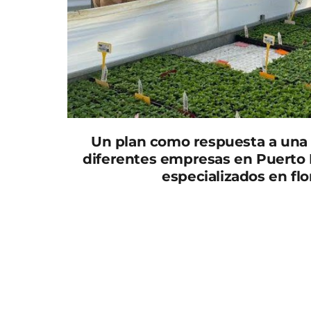
Un plan como respuesta a una 
diferentes empresas en Puerto
especializados en fl
La Consejería de Educación ha anunciado la
curso 2023/2024, donde se ofrecerá un nuevo
“El próximo curso, el Instituto de Educaci
nuevo módulo de Formación Profesional. En c
Agro-jardinería y composiciones florales”, h
Ángeles Túnez.