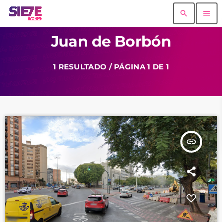
search
menu
Juan de Borbón
1 RESULTADO / PÁGINA 1 DE 1
insert_link