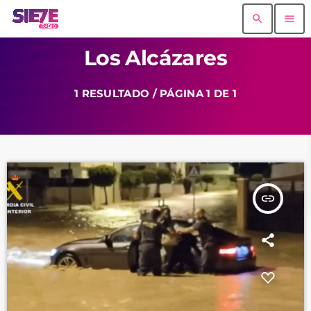
search
menu
Los Alcázares
1 RESULTADO / PÁGINA 1 DE 1
insert_link