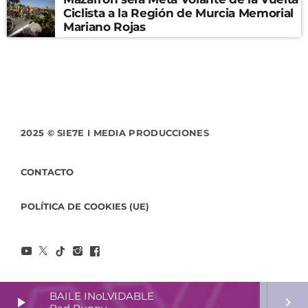
Ciclista a la Región de Murcia Memorial
Mariano Rojas
2025 © SIE7E I MEDIA PRODUCCIONES
CONTACTO
POLÍTICA DE COOKIES (UE)
BAILE INoLVIDABLE
play_arrow
keyboard_arrow_right