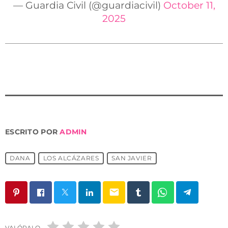
— Guardia Civil (@guardiacivil)
October 11,
2025
ESCRITO POR
ADMIN
DANA
LOS ALCÁZARES
SAN JAVIER
email
VALÓRALO