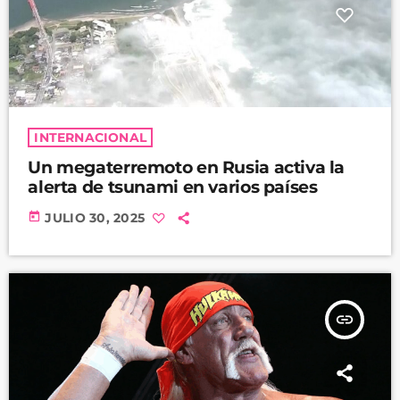
INTERNACIONAL
Un megaterremoto en Rusia activa la
alerta de tsunami en varios países
today
JULIO 30, 2025
insert_link