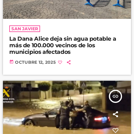
SAN JAVIER
La Dana Alice deja sin agua potable a
más de 100.000 vecinos de los
municipios afectados
today
OCTUBRE 12, 2025
insert_link