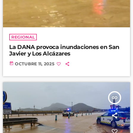
REGIONAL
La DANA provoca inundaciones en San
Javier y Los Alcázares
today
OCTUBRE 11, 2025
insert_link