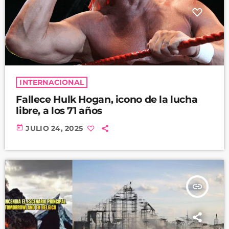
INTERNACIONAL
Fallece Hulk Hogan, icono de la lucha
libre, a los 71 años
today
JULIO 24, 2025
insert_link