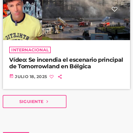
INTERNACIONAL
Vídeo: Se incendia el escenario principal
de Tomorrowland en Bélgica
today
JULIO 18, 2025
SIGUIENTE
navigate_next