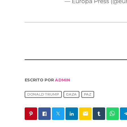
— Europa Press (@eu
ESCRITO POR
ADMIN
DONALD TRUMP
GAZA
PAZ
email