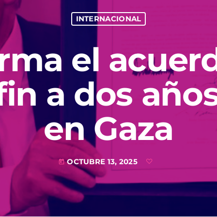
INTERNACIONAL
rma el acuer
in a dos año
en Gaza
OCTUBRE 13, 2025
today