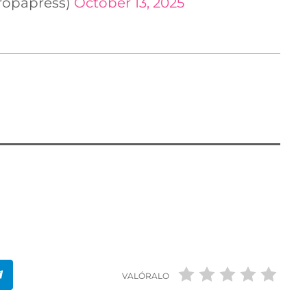
ropapress)
October 13, 2025
VALÓRALO