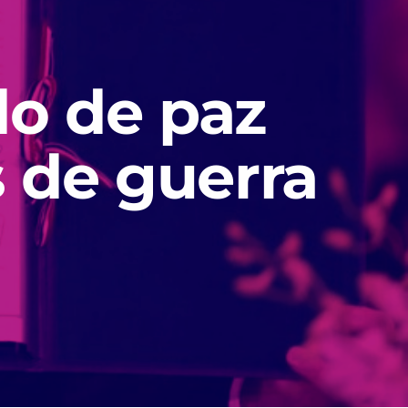
do de paz
s de guerra