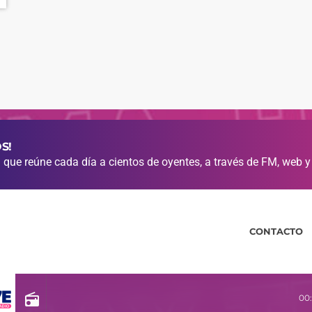
S!
que reúne cada día a cientos de oyentes, a través de FM, web y
CONTACTO
radio
00