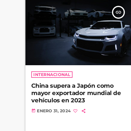
insert_link
INTERNACIONAL
China supera a Japón como
mayor exportador mundial de
vehículos en 2023
ENERO 31, 2024
today