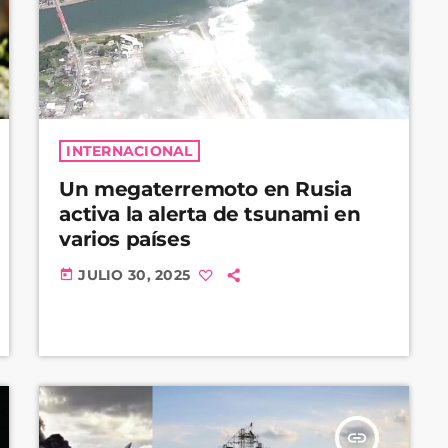
INTERNACIONAL
Un megaterremoto en Rusia
activa la alerta de tsunami en
varios países
JULIO 30, 2025
today
insert_link