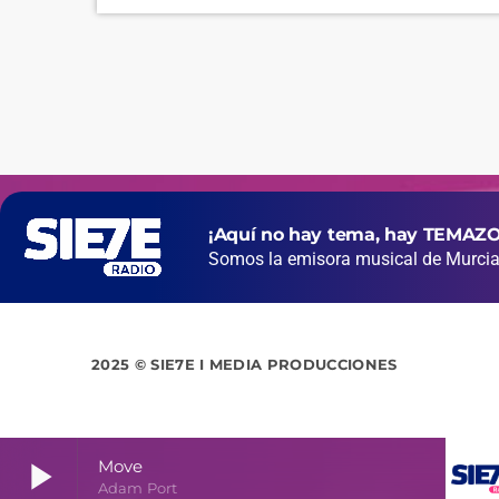
¡Aquí no hay tema, hay TEMAZO
Somos la emisora musical de Murcia 
2025 © SIE7E I MEDIA PRODUCCIONES
play_arrow
Move
Adam Port