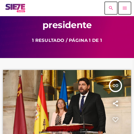
search
menu
presidente
1 RESULTADO / PÁGINA 1 DE 1
insert_link