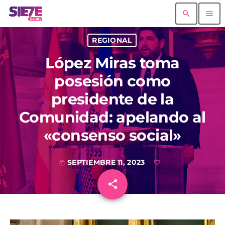
search
menu
REGIONAL
López Miras toma
posesión como
presidente de la
Comunidad: apelando al
«consenso social»
SEPTIEMBRE 11, 2023
today
share
email