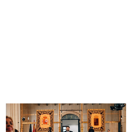
reclamar un Pacto Nacional del Agua que garantice la
continuidad del trasvase Tajo-Segura como
infraestructura “clave” en el desarrollo social y
económico de la Región de Murcia, una financiación
autonómica “justa” para todas las comunidades
autónomas, y trabajar por el Mar Menor.
En esa línea, subrayó que gobernará “pegado a la calle
y atento a las necesidades sociales” para mejorar la
atención sanitaria y el sistema educativo, para
impulsar el mercado laboral y para que los jóvenes de
la Región de Murcia puedan desarrollar su proyecto de
vida. También se marcó como objetivo mejorar la red
de infraestructuras y seguir impulsando la ciencia y la
investigación, entre otros asuntos.