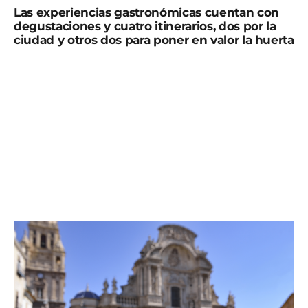
Las experiencias gastronómicas cuentan con
degustaciones y cuatro itinerarios, dos por la
ciudad y otros dos para poner en valor la huerta
Visitas turísticas para disfrutar de Murcia, conocer su
historia, contemplar sus principales monumentos,
pasear por sus bellas plazas y jardines y hacerlo
degustando los productos típicos como el pastel de
carne o el pastel Cierva. Es la nueva propuesta de la
Concejalía de Cultura, Turismo y Deportes para dar a
conocer la cultura y la gastronomía de la ciudad. La
iniciativa forma parte del Plan Estratégico de Turismo
que tiene entre sus objetivos impulsar Murcia como
destino turístico gastronómico.