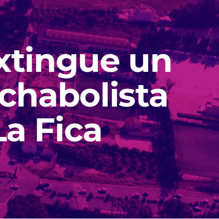
extingue un
chabolista
La Fica