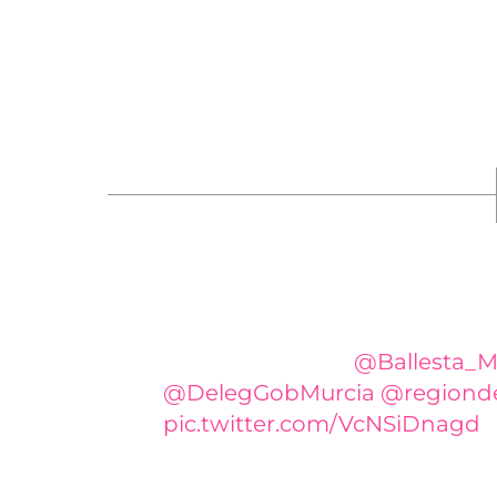
para que actúen en este poblado donde viv
también en el propio recinto. Algunas de 
por las llamas. Había varios focos, por lo qu
intencionados y detrás de lo acontecido se
Tercer incendio en lo que va d
de grandes dimensiones. Soluc
nuestros barrios.
@Ballesta_M
@DelegGobMurcia
@regiond
pic.twitter.com/VcNSiDnagd
— Vecinxs de Vistabella (@vvi