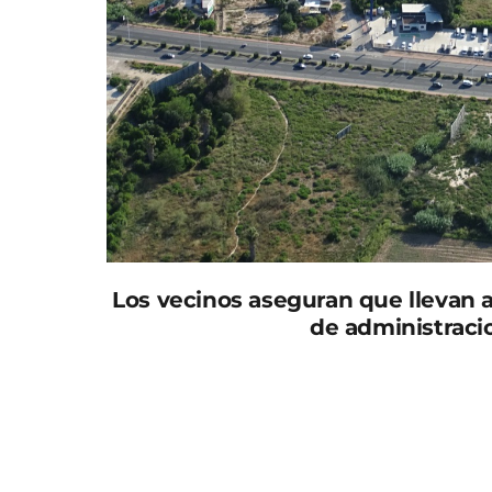
Los vecinos aseguran que llevan
de
administraci
Seis camiones de efectivos, un helicóptero y
Murcia han intervenido en las tareas de ext
La Fica. Hasta 13 descargas de agua ha realiz
causado daños personales, ha quedado cont
Los vecinos aseguran que llevan años clama