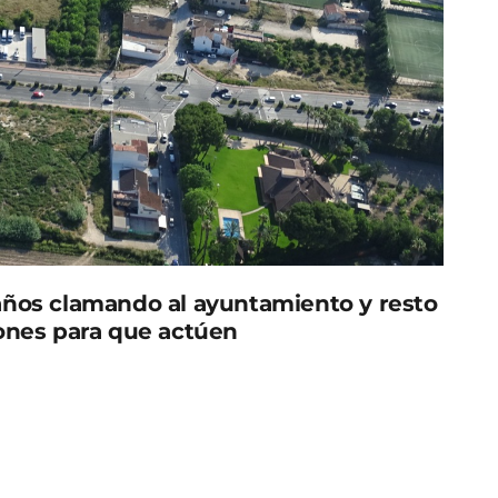
 años clamando al
ayuntamiento
y resto
ones
para que actúen
 una veintena de agentes de la Policía Local de
inción de un incendio en el poblado chabolista de
ado el helicóptero del 112. El fuego, que no ha
rolado una hora después.
ndo al ayuntamiento y resto de administraciones