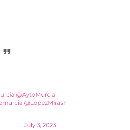
en personas en situaciones de pobreza extrema, y
las chabolas quedaron completamente arrasadas
e no se descarta que se trate de fuegos
 encuentre la mano de un pirómano.
e año en esta zona de la Fica y este
iones para la Fica y dignidad para
urcia
@AytoMurcia
emurcia
@LopezMirasF
stabella)
July 3, 2023