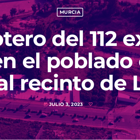
MURCIA
tero del 112 
en el poblado 
al recinto de 
JULIO 3, 2023
today