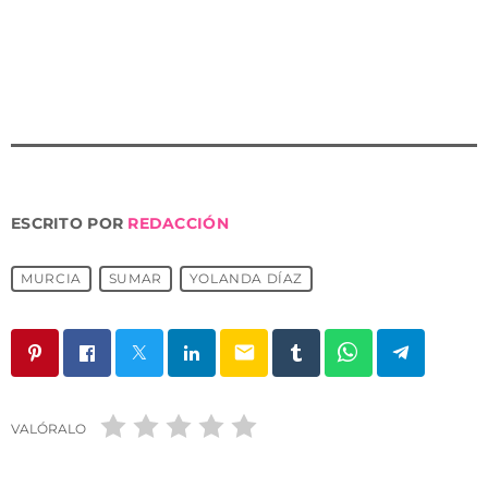
de trabajo sobre la salud mental y cómo afecta a las
relaciones laborales.
ESCRITO POR
REDACCIÓN
MURCIA
SUMAR
YOLANDA DÍAZ
email
VALÓRALO