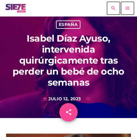
search
menu
ESPAÑA
Isabel Díaz Ayuso,
intervenida
quirúrgicamente tras
perder un bebé de ocho
semanas
JULIO 12, 2023
today
share
email