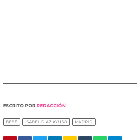
recuerdo anual a Miguel Ángel Blanco celebrado este
11 de julio en Madrid.
La jefa del Ejecutivo madrileño, se encuentra bien y
tiene previsto volver a trabajar mañana, jueves, para
asistir a la Asamblea de Madrid, donde se celebrará un
pleno en el que se votará a los senadores por
designación autonómica.
ESCRITO POR
REDACCIÓN
BEBÉ
ISABEL DÍAZ AYUSO
MADRID