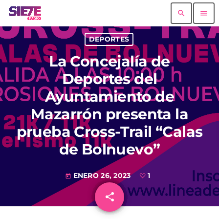
search
menu
DEPORTES
La Concejalía de
Deportes del
Ayuntamiento de
Mazarrón presenta la
prueba Cross-Trail “Calas
de Bolnuevo”
ENERO 26, 2023
1
today
share
email
1