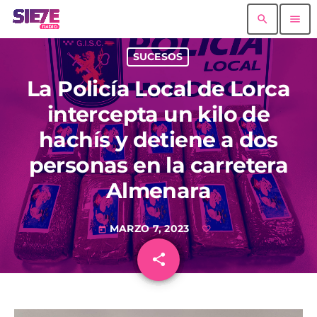
search
menu
SUCESOS
La Policía Local de Lorca
intercepta un kilo de
hachís y detiene a dos
personas en la carretera
Almenara
MARZO 7, 2023
today
share
email