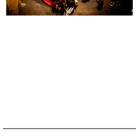
Pasaban las diez de la noche cuando el Castillo de San
Juan de las Águilas era testigo de la “suelta de la fiera”,
de la peña El Pizarrón y de la peña de la noche Los
Jarciaos que, comenzaba su descenso hasta la plaza
de España guiado por el sonido del pandero de su
domadora, Mawy Simó, Mussona del 2.020
Ya en la Glorieta, y tras ser calmada por el sonido de las
caracolas que marcaban los Amigos de las Tradiciones,
era recibida por la alcaldesa de Águilas, Mari Carmen
Moreno, y el edil de Carnaval. Cristóbal Casado,
quienes daban la bienvenida oficial al Carnaval.