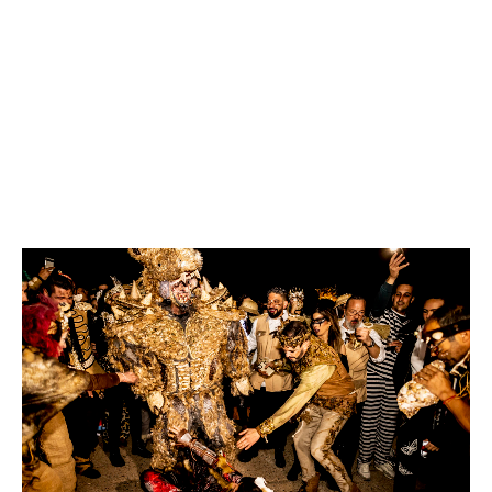
Espectacular. No hay otra forma de definir la actuación
de Lorenzo Sánchez metido en la piel de un
impresionante rinoceronte que ayer protagonizaba la
Suelta de la Mussona.
En la jornada más multitudinaria de cuantos Jueves
de Mussona se recuerdan, miles de personas se dieron
cita ayer en Águilas al grito de Mussona na, Mussona
na en las calles de Águilas para vivir una de las noches
más características del Carnaval de Águilas.