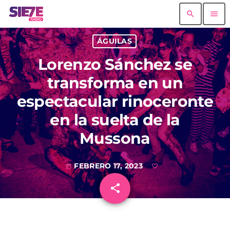
search
menu
ÁGUILAS
Lorenzo Sánchez se
transforma en un
espectacular rinoceronte
en la suelta de la
Mussona
FEBRERO 17, 2023
today
share
email