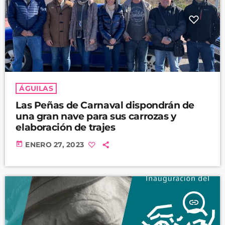
ÁGUILAS
Las Peñas de Carnaval dispondrán de
una gran nave para sus carrozas y
elaboración de trajes
today
ENERO 27, 2023
insert_link