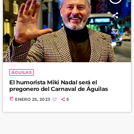
ÁGUILAS
El humorista Miki Nadal será el
pregonero del Carnaval de Águilas
today
ENERO 25, 2023
5