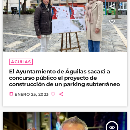
ÁGUILAS
El Ayuntamiento de Águilas sacará a
concurso público el proyecto de
construcción de un parking subterráneo
today
ENERO 25, 2023
insert_link