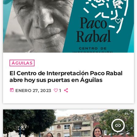
ÁGUILAS
El Centro de Interpretación Paco Rabal
abre hoy sus puertas en Águilas
today
ENERO 27, 2023
1
insert_link