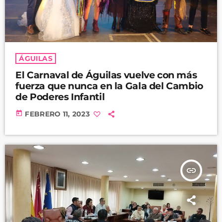
ÁGUILAS
El Carnaval de Águilas vuelve con más
fuerza que nunca en la Gala del Cambio
de Poderes Infantil
today
FEBRERO 11, 2023
insert_link