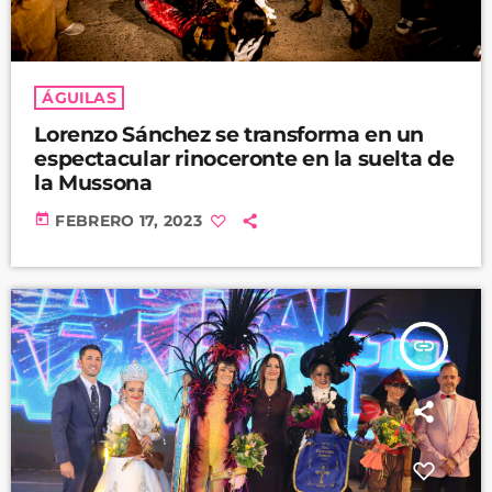
ÁGUILAS
Lorenzo Sánchez se transforma en un
espectacular rinoceronte en la suelta de
la Mussona
today
FEBRERO 17, 2023
insert_link