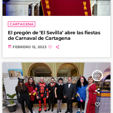
CARTAGENA
El pregón de ‘El Sevilla’ abre las fiestas
de Carnaval de Cartagena
today
FEBRERO 12, 2023
insert_link