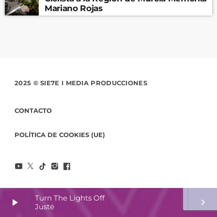
Mariano Rojas
2025 © SIE7E I MEDIA PRODUCCIONES
CONTACTO
POLÍTICA DE COOKIES (UE)
Turn The Lights Off
play_arrow
keyboard_arrow_right
Justė