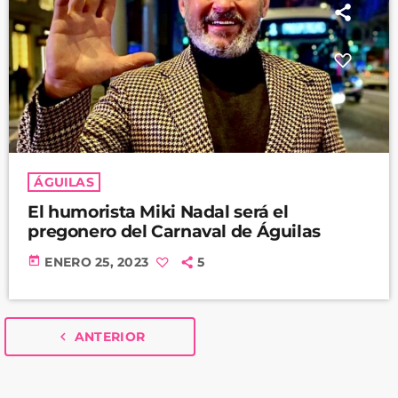
ÁGUILAS
El humorista Miki Nadal será el
pregonero del Carnaval de Águilas
today
ENERO 25, 2023
5
navigate_before
ANTERIOR