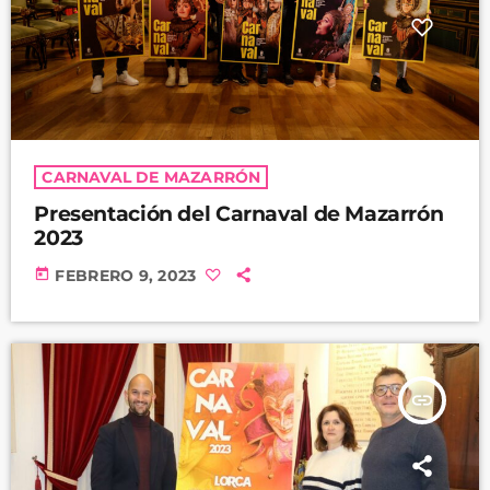
CARNAVAL DE MAZARRÓN
Presentación del Carnaval de Mazarrón
2023
today
FEBRERO 9, 2023
insert_link