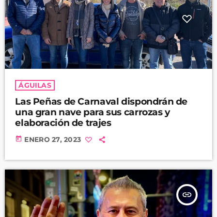
ÁGUILAS
Las Peñas de Carnaval dispondrán de
una gran nave para sus carrozas y
elaboración de trajes
today
ENERO 27, 2023
insert_link