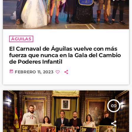
ÁGUILAS
El Carnaval de Águilas vuelve con más
fuerza que nunca en la Gala del Cambio
de Poderes Infantil
today
FEBRERO 11, 2023
insert_link