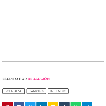
El fuego afectó a toda una manzana del camping, en
la que había una decena de caravanas y vehículos. Los
bomberos lo dieron por extinguido y se retiraron a las
7.32 horas. Tres personas fueron atendidas por crisis de
ansiedad y no precisaron traslado a centro sanitario.
Las personas desalojadas fueron realojadas en
instalaciones del propio camping.
ESCRITO POR
REDACCIÓN
BOLNUEVO
CAMPING
INCENDIO