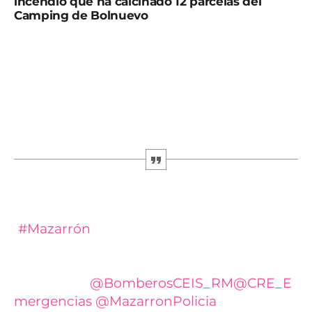
incendio que ha calcinado 12 parcelas del
Camping de Bolnuevo
Tres personas fueron atendidas por crisis de ansiedad
tras el incendio que ha calcinado 12 parcelas. Al
parecer, se inició en una caravana y que se ha
extendido a otras y a vehículos, en el camping de
Bolnuevo (Mazarrón), según informa el Centro de
Coordinación de Emergencias.
Bomberos han apagado el incendio
declarado en el camping de Bolnuevo
(
#Mazarrón
). Tres personas atendidas por
crisis de ansiedad.
Han
intervenido
@BomberosCEIS_RM
@CRE_E
mergencias
@MazarronPolicia