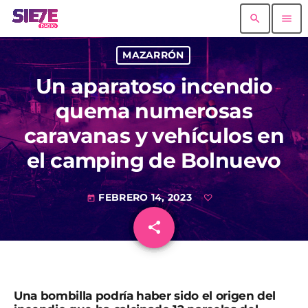
search
menu
MAZARRÓN
Un aparatoso incendio
quema numerosas
caravanas y vehículos en
el camping de Bolnuevo
FEBRERO 14, 2023
today
share
email
Una bombilla podría haber sido el origen del