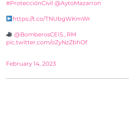
#ProtecciónCivil
@AytoMazarron
https://t.co/TNUbgWKmWr
@BomberosCEIS_RM
pic.twitter.com/oZyNzZbhOf
— 112 Región de Murcia (@112rmurcia)
February 14, 2023
El 1-1-2 recibía llamadas informando del incendio a las
1.40 horas. Al lugar se movilizaron efectivos de la
Policía Local, Guardia Civil, Protección Civil del
Ayuntamiento de Mazarrón, bomberos del CEIS.
Catorce efectivos de tres parques de bomberos del
CEIS trabajaron toda la madrugada para sofocar las
llamas que alcanzaron varios metros de altura.